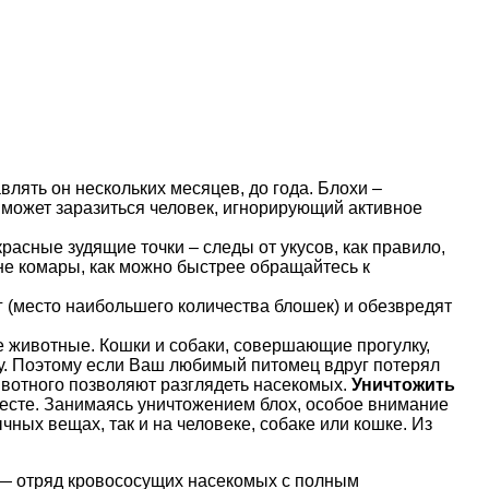
лять он нескольких месяцев, до года. Блохи –
м может заразиться человек, игнорирующий активное
асные зудящие точки – следы от укусов, как правило,
– не комары, как можно быстрее обращайтесь к
г (место наибольшего количества блошек) и обезвредят
 животные. Кошки и собаки, совершающие прогулку,
оту. Поэтому если Ваш любимый питомец вдруг потерял
животного позволяют разглядеть насекомых.
Уничтожить
 месте. Занимаясь уничтожением блох, особое внимание
ных вещах, так и на человеке, собаке или кошке. Из
ra) — отряд кровососущих насекомых с полным