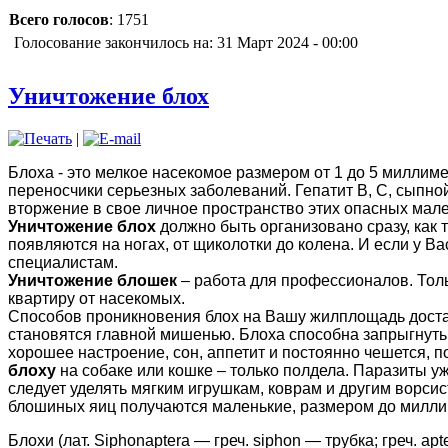
Всего голосов
: 1751
Голосование закончилось на: 31 Март 2024 - 00:00
Уничтожение блох
|
Блоха - это мелкое насекомое размером от 1 до 5 миллиме
переносчики серьезных заболеваний. Гепатит В, С, сыпно
вторжение в свое личное пространство этих опасных мал
Уничтожение блох
должно быть организовано сразу, как 
появляются на ногах, от щиколотки до колена. И если у В
специалистам.
Уничтожение блошек
– работа для профессионалов. Толь
квартиру от насекомых.
Способов проникновения блох на Вашу жилплощадь достат
становятся главной мишенью. Блоха способна запрыгнуть 
хорошее настроение, сон, аппетит и постоянно чешется, п
блоху
на собаке или кошке – только полдела. Паразиты у
следует уделять мягким игрушкам, коврам и другим ворсис
блошиных яиц получаются маленькие, размером до милли
Блохи (лат. Siphonaptera — греч. siphon — трубка; греч. 