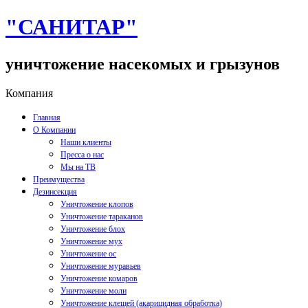
"САНИТАР"
уничтожение насекомых и грызунов
Компания
Главная
О Компании
Наши клиенты
Пресса о нас
Мы на ТВ
Преимущества
Дезинсекция
Уничтожение клопов
Уничтожение тараканов
Уничтожение блох
Уничтожение мух
Уничтожение ос
Уничтожение муравьев
Уничтожение комаров
Уничтожение моли
Уничтожение клещей (акарицидная обработка)