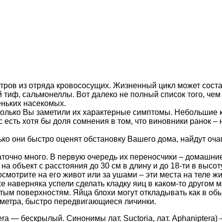
тров из отряда кровососущих. Жизненный цикл может состав
й тиф, сальмонеллы. Вот далеко не полный список того, че
еньких насекомых.
только Вы заметили их характерные симптомы. Небольшие кр
ас есть хотя бы доля сомнения в том, что виновники ранок 
ко они быстро оценят обстановку Вашего дома, найдут оча
очно много. В первую очередь их переносчики – домашние
на объект с расстояния до 30 см в длину и до 18-ти в выс
осмотрите на его живот или за ушами – эти места на теле 
же наверняка успели сделать кладку яиц в каком-то другом
тым поверхностям. Яйца блохи могут откладывать как в обыч
метра, быстро передвигающиеся личинки.
aptera — бескрылый. Синонимы лат. Suctoria, лат. Aphanipte