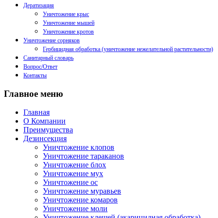
Дератизация
Уничтожение крыс
Уничтожение мышей
Уничтожение кротов
Уничтожение сорняков
Гербицидная обработка (уничтожение нежелательной растительности)
Санитарный словарь
Вопрос/Ответ
Контакты
Главное меню
Главная
О Компании
Преимущества
Дезинсекция
Уничтожение клопов
Уничтожение тараканов
Уничтожение блох
Уничтожение мух
Уничтожение ос
Уничтожение муравьев
Уничтожение комаров
Уничтожение моли
Уничтожение клещей (акарицидная обработка)